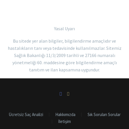
Yasal Uyarı
Bu sitede yer alan bilgiler, bilgilendirme amaçlıdır ve
hastalıkların tanı veya tedavisinde kullanılmazlar. Sitemiz
Sağlık Bakanlığı 11/3/2009 tarihli ve 27166 numaralı
yönetmeliği 60. maddesine göre bilgilendirme amaçlı
tanıtım ve ilan kapsamına uygundur.
Ücretsiz Saç Analizi
Hakkımızda
Sık Sorulan Sorular
İletişim