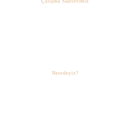
Çalışma Saatlerimiz
Pazartesi– Cuma: 08:30 – 18:30
Cumartesi: 09:00 – 19:30
Pazar: Kapalı
Neredeyiz?
Başıbüyük mahallesi, Başıbüyük yolu cd. No:6, Kent Plus
Centrium A1 Blok D:5, 34660 Maltepe/İSTANBUL/TÜRKİYE
Telefon: +90 532 483 96 10
Mobil: +90 532 416 34 08
E-Posta: info@emineerdemhairclinic.com