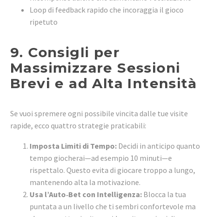
Loop di feedback rapido che incoraggia il gioco
ripetuto
9. Consigli per
Massimizzare Sessioni
Brevi e ad Alta Intensità
Se vuoi spremere ogni possibile vincita dalle tue visite
rapide, ecco quattro strategie praticabili:
Imposta Limiti di Tempo:
Decidi in anticipo quanto
tempo giocherai—ad esempio 10 minuti—e
rispettalo. Questo evita di giocare troppo a lungo,
mantenendo alta la motivazione.
Usa l’Auto‑Bet con Intelligenza:
Blocca la tua
puntata a un livello che ti sembri confortevole ma