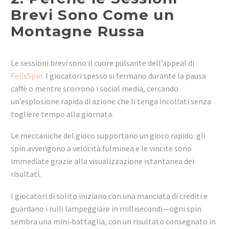
Brevi Sono Come un
Montagne Russa
Le sessioni brevi sono il cuore pulsante dell’appeal di
FelixSpin
. I giocatori spesso si fermano durante la pausa
caffè o mentre scorrono i social media, cercando
un’esplosione rapida di azione che li tenga incollati senza
togliere tempo alla giornata.
Le meccaniche del gioco supportano un gioco rapido: gli
spin avvengono a velocità fulminea e le vincite sono
immediate grazie alla visualizzazione istantanea dei
risultati.
I giocatori di solito iniziano con una manciata di crediti e
guardano i rulli lampeggiare in millisecondi—ogni spin
sembra una mini‑battaglia, con un risultato consegnato in