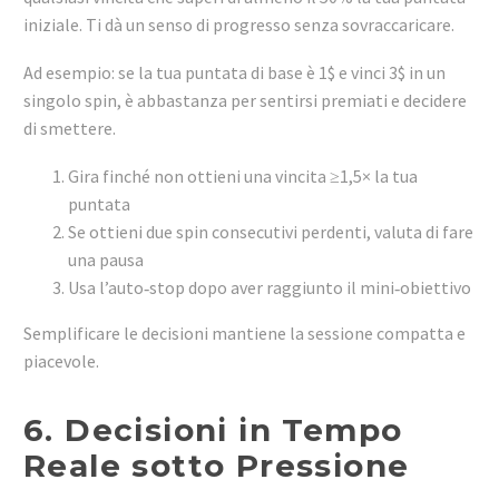
iniziale. Ti dà un senso di progresso senza sovraccaricare.
Ad esempio: se la tua puntata di base è 1$ e vinci 3$ in un
singolo spin, è abbastanza per sentirsi premiati e decidere
di smettere.
Gira finché non ottieni una vincita ≥1,5× la tua
puntata
Se ottieni due spin consecutivi perdenti, valuta di fare
una pausa
Usa l’auto‑stop dopo aver raggiunto il mini‑obiettivo
Semplificare le decisioni mantiene la sessione compatta e
piacevole.
6. Decisioni in Tempo
Reale sotto Pressione