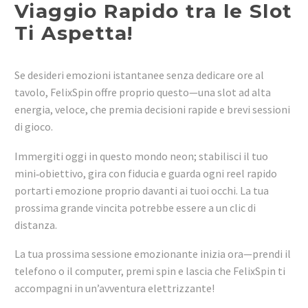
Viaggio Rapido tra le Slot
Ti Aspetta!
Se desideri emozioni istantanee senza dedicare ore al
tavolo, FelixSpin offre proprio questo—una slot ad alta
energia, veloce, che premia decisioni rapide e brevi sessioni
di gioco.
Immergiti oggi in questo mondo neon; stabilisci il tuo
mini‑obiettivo, gira con fiducia e guarda ogni reel rapido
portarti emozione proprio davanti ai tuoi occhi. La tua
prossima grande vincita potrebbe essere a un clic di
distanza.
La tua prossima sessione emozionante inizia ora—prendi il
telefono o il computer, premi spin e lascia che FelixSpin ti
accompagni in un’avventura elettrizzante!