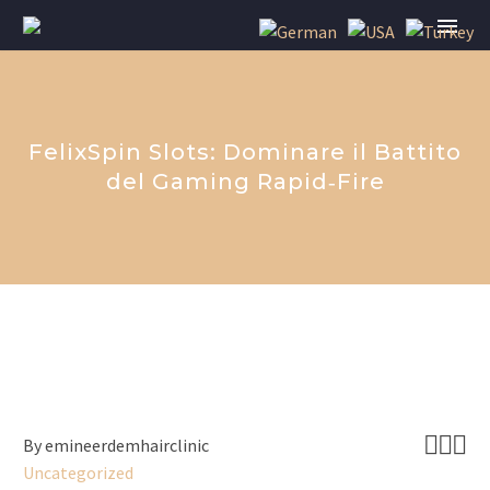
FelixSpin Slots: Dominare il Battito
del Gaming Rapid‑Fire



By emineerdemhairclinic
Uncategorized