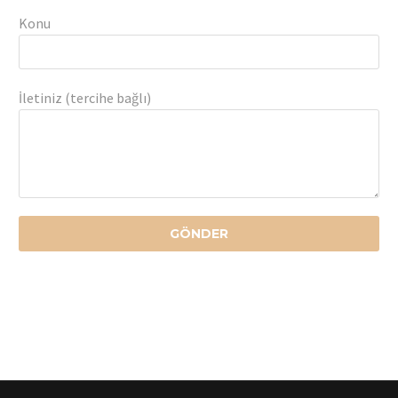
Konu
İletiniz (tercihe bağlı)