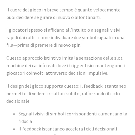
Il cuore del gioco in breve tempo è quanto velocemente
puoi decidere se girare di nuovo o allontanarti.
I giocatori spesso si affidano all’intuito o a segnali visivi
rapidi dai rulli—come individuare due simboli uguali in una
fila—prima di premere di nuovo spin.
Questo approccio istintivo imita la sensazione delle slot
machine dei casinò reali dove i trigger fisici mantengono i
giocatori coinvolti attraverso decisioni impulsive.
Il design del gioco supporta questo: il feedback istantaneo
permette di vedere i risultati subito, rafforzando il ciclo
decisionale.
Segnali visivi di simboli corrispondenti aumentano la
fiducia
Il feedback istantaneo accelera i cicli decisionali