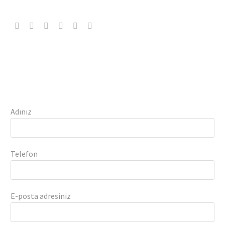
Adınız
Telefon
E-posta adresiniz