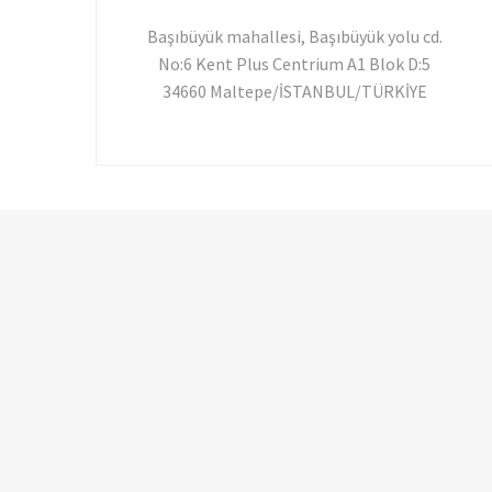
Başıbüyük mahallesi, Başıbüyük yolu cd.
No:6 Kent Plus Centrium A1 Blok D:5
34660 Maltepe/İSTANBUL/TÜRKİYE