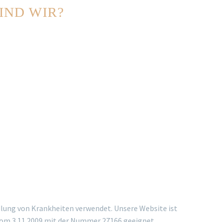
IND WIR?
Neighborhood, Başıbüyük Road, No: 6, Kent Plus
1 Block Flat no: 5 Postleitzahl: 34660 Maltepe/
/TÜRKEI
0 532 483 96 10
532 416 34 08
fo@emineerdemhairclinic.com
lung von Krankheiten verwendet. Unsere Website ist
om 3.11.2009 mit der Nummer 27166 geeignet.