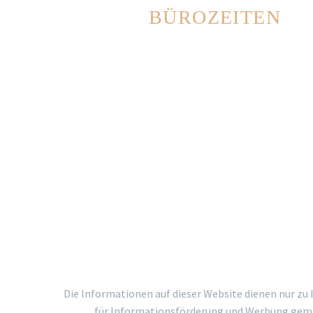
BÜROZEITEN
Montag – Freitag: 08:30 – 18:30
Samstag: 09:00 – 19:30
Sonntag: Geschlossen
Die Informationen auf dieser Website dienen nur z
für Informationsförderung und Werbung gemä