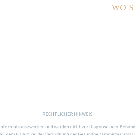
WO S
Başıbüyük 
Centtrium A
İSTANBUL
Telefon: +9
Mobil: +90 
E-Mail: in
RECHTLICHER HINWEIS
u Informationszwecken und werden nicht zur Diagnose oder Behand
ß dem 60. Artikel der Verordnung des Gesundheitsministeriums v